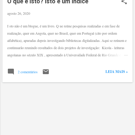
M
O que é isto? Isto é um Índice
e
agosto 26, 2020
n
s
I sto não é um blogue, é um livro. Q ue reúne pesquisas realizadas e em fase de
a
realização, quer em Angola, quer no Brasil, quer em Portugal (cito por ordem
g
alfabética), apuradas depois investigando bibliotecas digitalizadas. Aqui se reúnem e
e
continuarão reunindo resultados de dois projetos de investigação: Kicola - leituras
n
angolanas no século XIX , apresentado à Universidade Federal de Rio Grande e aí
realizado entre 2019 e 2021, já terminado com a abertura deste livro em rede;
s
Readings in Angola in the 19th century: literary references commented on in
LEIA MAIS »
2 comentários
periodicals circulating in the colony , projeto financiado pela FCT e em fase de
realização desde agosto de 2024 no CITCEM (Centro de Investigação
Transdisciplinar «Cultura, Espaço e Memória», https://doi.org/10.54499/
UID/04059/2025 ) da Faculdade de Letras da Universidade do Porto ( Project ID:
2023.07656.CEECIND ). Como navegar Como nos livros, aqui também temos
partes, capítulos e subcapítulos. Acessam-se cli...