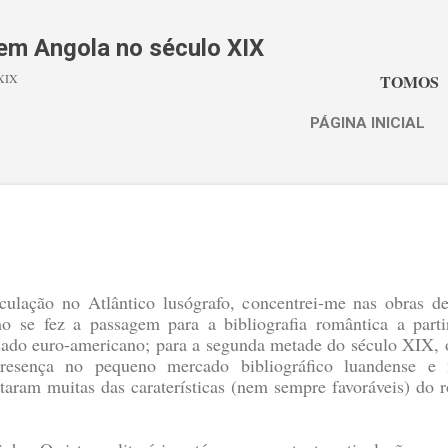
Avançar para o conteúdo principal
s em Angola no século XIX
 XIX
TOMOS
PÁGINA INICIAL
rculação no Atlântico lusógrafo, concentrei-me nas obras de
 se fez a passagem para a bibliografia romântica a parti
ado euro-americano; para a segunda metade do século XIX, o 
presença no pequeno mercado bibliográfico luandense e 
taram muitas das caraterísticas (nem sempre favoráveis) do