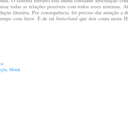
zinha. O sistema literário está numa constante articulação c
uisar todas as relações possíveis com todos esses sistemas. 
ção literária. Por consequência, foi preciso dar atenção a d
e tempo com furor. É de tal
hinterland
que dou conta nesta II
ca
ogia, Moral