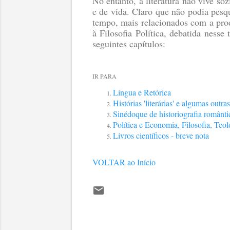
No entanto, a literatura não vive so
e de vida. Claro que não podia pesq
tempo, mais relacionados com a produ
à Filosofia Política, debatida ness
seguintes capítulos:
IR PARA
Língua e Retórica
Histórias 'literárias' e algumas outras
Sinédoque de historiografia românti
Política e Economia, Filosofia, Teol
Livros científicos - breve nota
VOLTAR ao Início
C