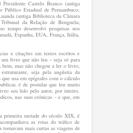
l Presidente Castelo Branco (antiga
vo Público Estadual de Pernambuco;
 Luanda (antiga Biblioteca da Câmara
 Tribunal da Relação de Benguela;
o tempo desenvolvi pesquisas nos
Canadá, Espanha, EUA, França, Itália,
cias e citações em textos escritos e
 um livro que não leu – seja só para
a bem, mas não chegou a ler o livro;
struturante, seja pela angústia da
s que usa em epígrafes com o cálculo
ublicar, é de postular que leu muito
ro seu lido pelo autor, por inteiro.
ódicos, nas suas crónicas – e que, em
da primeira metade do século XIX, é
 acompanhava as rotas do tráfico de
s tornavam mais curtas as viagens de