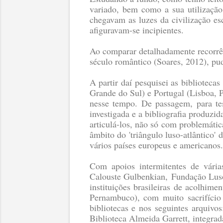
variado, bem como a sua utilização
chegavam as luzes da civilização esc
afiguravam-se incipientes.
Ao comparar detalhadamente recorrênc
século romântico
(Soares, 2012)
, pu
A partir daí pesquisei as bibliotec
Grande do Sul) e Portugal (Lisboa, 
nesse tempo. De passagem, para test
investigada e a bibliografia produz
articulá-los, não só com problemátic
âmbito do 'triângulo luso-atlântico
vários países europeus e americanos.
Com apoios intermitentes de vári
Calouste Gulbenkian,
Fundação Luso
instituições brasileiras de acolhimen
Pernambuco), com muito sacrifício 
bibliotecas e nos seguintes arquivo
Biblioteca Almeida Garrett, integra