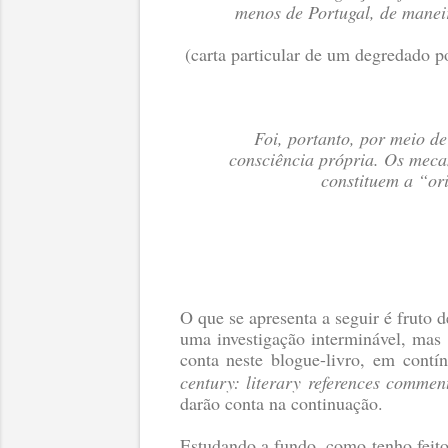
menos de Portugal, de maneir
(carta particular de um degredado p
Foi, portanto, por meio de
consciência própria. Os mecan
constituem a “or
O que se apresenta a seguir é fruto
uma investigação interminável, mas
conta neste blogue-livro, em contí
century: literary references comment
darão conta na continuação.
Estudando a fundo, como tenho feito