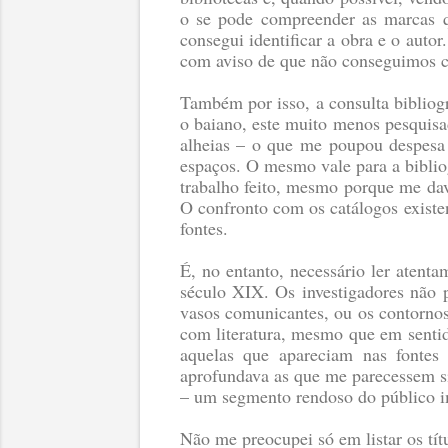
o se pode compreender as marcas q
consegui identificar a obra e o auto
com aviso de que não conseguimos co
Também por isso, a consulta bibliog
o baiano, este muito menos pesquisad
alheias – o que me poupou despesa e
espaços. O mesmo vale para a biblio
trabalho feito, mesmo porque me dava
O confronto com os catálogos existe
fontes.
É, no entanto, necessário ler atenta
século XIX. Os investigadores não 
vasos comunicantes, ou os contornos p
com literatura, mesmo que em sentid
aquelas que apareciam nas fontes 
aprofundava as que me parecessem sign
– um segmento rendoso do público im
Não me preocupei só em listar os tít