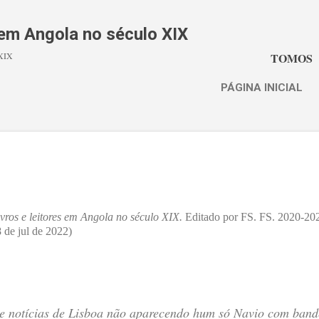
Avançar para o conteúdo principal
s em Angola no século XIX
 XIX
TOMOS
PÁGINA INICIAL
ivros e leitores em Angola no século XIX.
Editado por FS. FS. 2020-2026.
 de jul de 2022)
e notícias de Lisboa não aparecendo hum só Navio com bande