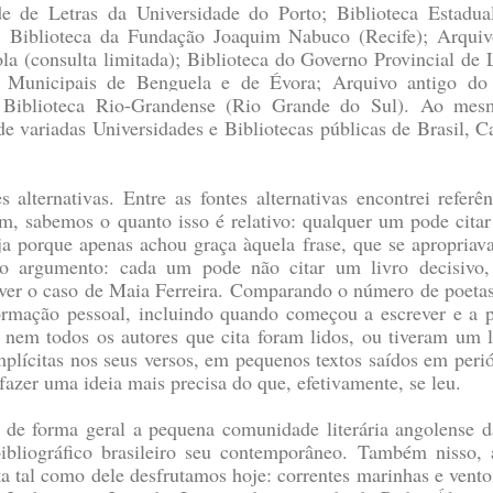
e de Letras da Universidade do Porto; Biblioteca Estadua
; Biblioteca da Fundação Joaquim Nabuco (Recife); Arqui
a (consulta limitada); Biblioteca do Governo Provincial de
s Municipais de Benguela e de Évora; Arquivo antigo do
;
Biblioteca Rio-Grandense (Rio Grande do Sul)
. Ao mesm
de variadas Universidades e Bibliotecas públicas de Brasil, 
 alternativas. Entre as fontes alternativas encontrei referên
ém, sabemos o quanto isso é relativo: qualquer um pode citar
seja porque apenas achou graça àquela frase, que se apropriav
do argumento: cada um pode não citar um livro decisivo, e
 É ver o caso de Maia Ferreira. Comparando o número de poeta
ormação pessoal, incluindo quando começou a escrever e a p
 nem todos os autores que cita foram lidos, ou tiveram um liv
mplícitas nos seus versos, em pequenos textos saídos em peri
azer uma ideia mais precisa do que, efetivamente, se leu.
 de forma geral a pequena comunidade literária angolense 
ibliográfico brasileiro seu contemporâneo. Também nisso,
ta tal como dele desfrutamos hoje: correntes marinhas e vento