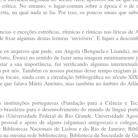
 crítica. No entanto, o lugar-comum sobre a época é o de u
rita, na qual nada se lia. Por isso, os poucos sinais que subs
ias e exceções estróficas, rítmicas e rímicas nas líricas de 
de fixar algumas destas leituras ‘invisíveis’. E fiquei a descon
as e os arquivos que pude, em Angola (Benguela e Luanda), no 
Porto, Évora) no sentido de fazer uma imagem minimamente just
ar a sua importância, fui verificando algumas intertextualiz
ida por nós. Também os nossos poemas desse tempo exigiam já u
as locais, ainda com a circulação bibliográfica no século XIX
' de que falava Mário António, mas também no âmbito do Atlânt
as instituições portuguesas (Fundação para a Ciência e
-brasileira para o desenvolvimento do mundo de língua por
to (
Universidade Federal de Rio Grande, Universidade Ago
pessoal e apoio de alguns (algumas) amigos(as) e colegas,
s: Bibliotecas Nacionais de Lisboa e do Rio de Janeiro; Bib
da na mesma rede bibliotecária; Biblioteca da Sociedade de Ge