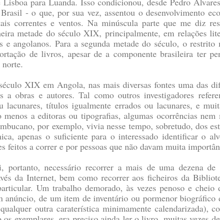
 Lisboa para Luanda. Isso condicionou, desde Pedro Álvares 
 Brasil - o que, por sua vez, assentou o desenvolvimento ec
ais correntes e ventos. Na minúscula parte que me diz res
meira metade do século XIX, principalmente, em relações lite
ros e angolanos. Para a segunda metade do século, o restrito 
ortação de livros, apesar de a componente brasileira ter p
a norte.
 século XIX em Angola, nas mais diversas fontes uma das dif
 a obras e autores. Tal como outros investigadores referem
 lacunares, títulos igualmente errados ou lacunares, e muit
to menos a editoras ou tipografias, algumas ocorrências ne
mbucano, por exemplo, vivia nesse tempo, sobretudo, dos est
ica, apenas o suficiente para o interessado identificar o a
es feitos a correr e por pessoas que não davam muita importânc
, portanto, necessário recorrer a mais de uma dezena de f
vés da Internet, bem como recorrer aos ficheiros da Biblio
articular. Um trabalho demorado, às vezes penoso e cheio
m anúncio, de um item de inventário ou pormenor biográfico do
u qualquer outra caraterística minimamente calendarizada), 
o os exemplares, era preciso ainda ler o livro, muitas vezes 