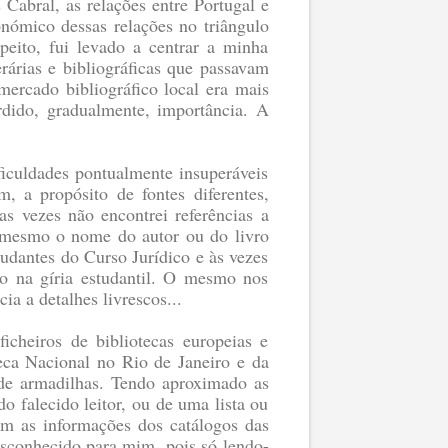
Cabral, as relações entre Portugal e
onómico dessas relações no triângulo
peito, fui levado a centrar a minha
rárias e bibliográficas que passavam
mercado bibliográfico local era mais
erdido, gradualmente, importância. A
iculdades pontualmente insuperáveis
, a propósito de fontes diferentes,
as vezes não encontrei referências a
m mesmo o nome do autor ou do livro
udantes do Curso Jurídico e às vezes
lvo na gíria estudantil. O mesmo nos
ia a detalhes livrescos...
icheiros de bibliotecas europeias e
teca Nacional no Rio de Janeiro e da
 de armadilhas. Tendo aproximado as
 falecido leitor, ou de uma lista ou
com as informações dos catálogos das
desconhecido para mim, pois só lendo-