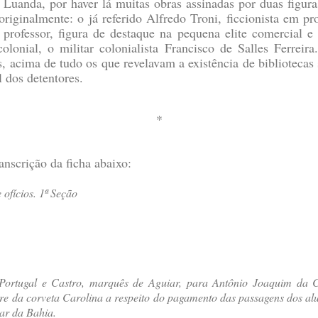
 Luanda, por haver lá muitas obras assinadas por duas figu
riginalmente: o já referido Alfredo Troni, ficcionista em pr
 professor, figura de destaque na pequena elite comercial e
onial, o militar colonialista Francisco de Salles Ferreira
, acima de tudo os que revelavam a existência de bibliotecas s
l dos detentores.
*
nscrição da ficha abaixo:
ofícios. 1ª Seção
Portugal e Castro, marquês de Aguiar, para Antônio Joaquim da 
re da corveta Carolina a respeito do pagamento das passagens dos al
tar da Bahia.