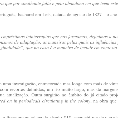
a que por similhante falta e pelo abandono em que teem est
ortuguês, bacharel em Leis, datada de agosto de 1827 – o ano
 empréstimos ininterruptos que nos formamos, definimos a nos
ismos de adaptação, as maneiras pelas quais as influências 
iginalidade”, que no caso é a maneira de incluir em contexto
 de uma investigação, entrecortada mas longa com mais de vin
 com recortes definidos, um rio muito largo, mas de margens
nua atualização. Outra surgirão no âmbito do já citado pro
ed on in periodicals circulating in the colony
, na obra que 
, a literatura angolana do século XIX, apercebi-me de que ela