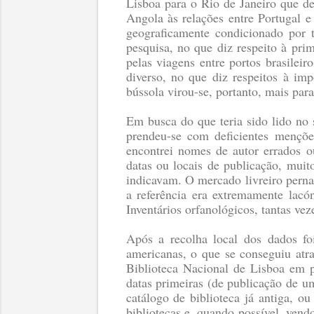
Lisboa para o Rio de Janeiro que de
Angola às relações entre Portugal e
geograficamente condicionado por t
pesquisa, no que diz respeito à pri
pelas viagens entre portos brasilei
diverso, no que diz respeitos à imp
bússola virou-se, portanto, mais par
Em busca do que teria sido lido no
prendeu-se com deficientes menções
encontrei nomes de autor errados ou
datas ou locais de publicação, mui
indicavam. O mercado livreiro perna
a referência era extremamente lacón
Inventários orfanológicos, tantas vez
Após a recolha local dos dados foi
americanas, o que se conseguiu atra
Biblioteca Nacional de Lisboa em p
datas primeiras (de publicação de u
catálogo de biblioteca já antiga, o
bibliotecas e, quando possível, vend