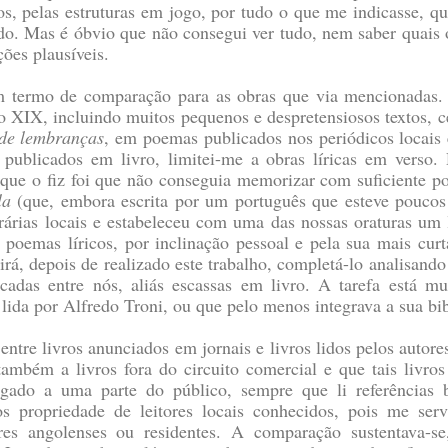
s, pelas estruturas em jogo, por tudo o que me indicasse, qu
ado. Mas é óbvio que não consegui ver tudo, nem saber quais 
ções plausíveis.
um termo de comparação para as obras que via mencionadas
o XIX, incluindo muitos pequenos e despretensiosos textos, ce
de lembranças
, em poemas publicados nos periódicos locais 
 publicados em livro, limitei-me a obras líricas em verso
or que o fiz foi que não conseguia memorizar com suficiente 
la
(que, embora escrita por um português que esteve poucos 
rárias locais e estabeleceu com uma das nossas oraturas um 
Os poemas líricos, por inclinação pessoal e pela sua mais cur
, depois de realizado este trabalho, completá-lo analisando a
icadas entre nós, aliás escassas em livro. A tarefa está mu
 lida por Alfredo Troni, ou que pelo menos integrava a sua bi
 entre livros anunciados em jornais e livros lidos pelos autor
ambém a livros fora do circuito comercial e que tais livro
gado a uma parte do público, sempre que li referências bi
ulos propriedade de leitores locais conhecidos, pois me se
ores angolenses ou residentes. A comparação sustentava-s