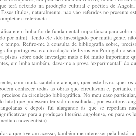
ue terá deixado na produção cultural e poética de Angola
r. Esses títulos, naturalmente, não vão referidos no presente
mpletar a referência.
ráfica e em linha foi de fundamental importância para cobrir 
o por mim). Tendo ele sido investigado por muita gente, não f
 tempo. Refiro-me à consulta de bibliografia sobre, precisa
grafia portuguesa e a circulação de livros em Portugal no séc
 pistas sobre onde investigar mais e foi muito importante qu
ntes, em linha também, dava-me a prova ‘experimental’ do que 
mente, com muita cautela e atenção, quer este livro, quer os 
podem conhecer todas as obras que circulavam e, portanto, n
recisos da circulação bibliográfica. No meu caso particular, 
o lato) que pudessem ter sido consultadas, por escritores a
angolanas e depois fui alargando às que se repetiam nas o
ificativas para a produção literária angolense, ou para os lei
ediato novecentista).
ulos a que tiveram acesso, também me interessei pela história 