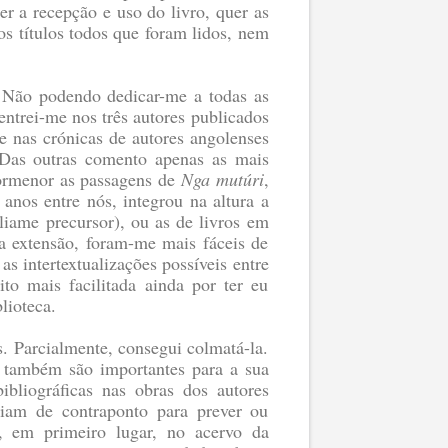
er a recepção e uso do livro, quer as
os títulos todos que foram lidos, nem
. Não podendo dedicar-me a todas as
ntrei-me nos três autores publicados
e nas crónicas de autores angolenses
. Das outras comento apenas as mais
pormenor as passagens de
Nga mutúri
,
anos entre nós, integrou na altura a
liame precursor), ou as de livros em
ta extensão, foram-me mais fáceis de
s intertextualizações possíveis entre
ito mais facilitada ainda por ter eu
blioteca.
es. Parcialmente, consegui colmatá-la.
s também são importantes para a sua
bliográficas nas obras dos autores
rviam de contraponto para prever ou
e, em primeiro lugar, no acervo da