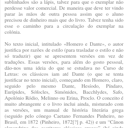
sublinhados são a lápis, talvez para que o exemplar não
perdesse valor comercial. De maneira que deve ter vindo
parar às mãos de outra pessoa assim que o aluno
precisou de dinheiro mais que do livro. Talvez tenha sido
esse o caminho para a circulação do exemplar na
colónia.
No texto inicial, intitulado «Homero e Dante», o autor
justifica por razões de estilo (para trasladar o estilo e não
só traduzir) que se apresentem versões em vez de
traduções. Essas versões, para além do gosto pessoal,
dão-nos uma ideia do que se estudava no Curso de
Letras: os clássicos iam até Dante (o que se tenta
justificar no texto inicial), começando em Homero, claro,
seguido pelo mesmo Dante, Hesíodo, Píndaro,
Eurípides, Sófocles, Simónides, Bacchlydes, Safo,
Apolónio Ródio, Melinno ou Erina, Proclo. O conceito é
muito abrangente e o livro inclui ainda, misturado com
as versões, um manual de história literária grega
(seguido pelo cónego Caetano Fernandes Pinheiro, no
Brasil, em 1872
(Pinheiro, 1872[?] p. 42)
) e um “Cânon
alexandrino dos escritores clássicos gregos” (há ainda