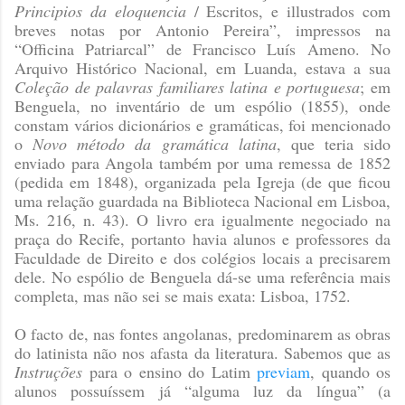
Principios da eloquencia
/ Escritos, e illustrados com
breves notas por Antonio Pereira”, impressos na
“Officina Patriarcal” de Francisco Luís Ameno. No
Arquivo Histórico Nacional, em Luanda, estava a sua
Coleção de palavras familiares latina e portuguesa
; em
Benguela, no inventário de um espólio (1855), onde
constam vários dicionários e gramáticas, foi mencionado
o
Novo método da gramática latina
, que teria sido
enviado para Angola também por uma remessa de 1852
(pedida em 1848), organizada pela Igreja (de que ficou
uma relação guardada na Biblioteca Nacional em Lisboa,
Ms. 216, n. 43). O livro era igualmente negociado na
praça do Recife, portanto havia alunos e professores da
Faculdade de Direito e dos colégios locais a precisarem
dele. No espólio de Benguela dá-se uma referência mais
completa, mas não sei se mais exata: Lisboa, 1752.
O facto de, nas fontes angolanas, predominarem as obras
do latinista não nos afasta da literatura. Sabemos que as
Instruções
para o ensino do Latim
previam
, quando os
alunos possuíssem já “alguma luz da língua” (a