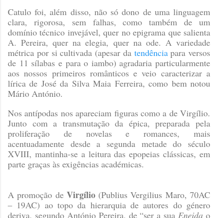
Catulo foi, além disso, não só dono de uma linguagem
clara, rigorosa, sem falhas, como também de um
domínio técnico invejável, quer no epigrama que salienta
A. Pereira, quer na elegia, quer na ode. A variedade
métrica por si cultivada (
apesar da
tendência
para versos
de 11 sílabas e para o iambo
) agradaria particularmente
aos nossos primeiros românticos e veio caracterizar a
lírica de José da Silva Maia Ferreira, como bem notou
Mário António.
Nos antípodas nos apareciam figuras como a de Virgílio.
Junto com a transmutação da épica, preparada pela
proliferação de novelas e romances, mais
acentuadamente desde a segunda metade do século
XVIII, mantinha-se a leitura das epopeias clássicas, em
parte graças às exigências académicas.
Virgílio
A promoção de
(Publius Vergilius Maro, 70AC
– 19AC) ao topo da hierarquia de autores do género
deriva, segundo António Pereira, de “ser a sua
Eneida
o