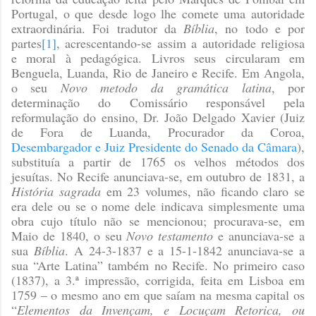
Portugal, o que desde logo lhe comete uma autoridade
extraordinária. Foi tradutor da
Bíblia
, no todo e por
partes
[1]
, acrescentando-se assim a autoridade religiosa
e moral à pedagógica. Livros seus circularam em
Benguela, Luanda, Rio de Janeiro e Recife. Em Angola,
o seu
Novo metodo da gramática latina
, por
determinação do Comissário responsável pela
reformulação do ensino, Dr. João Delgado Xavier (Juiz
de Fora de Luanda, Procurador da Coroa,
Desembargador e Juiz Presidente do Senado da Câmara
),
substituía a partir de 1765 os velhos métodos dos
jesuítas. No Recife anunciava-se, em outubro de 1831, a
História sagrada
em 23 volumes, não ficando claro se
era dele ou se o nome dele indicava simplesmente uma
obra cujo título não se mencionou; procurava-se, em
Maio de 1840, o seu
Novo testamento
e anunciava-se a
sua
Bíblia
. A 24-3-1837 e a 15-1-1842 anunciava-se a
sua “Arte Latina” também no Recife. No primeiro caso
(1837), a 3.ª impressão, corrigida, feita em Lisboa em
1759 – o mesmo ano em que saíam na mesma capital os
“
Elementos da Invençam, e Locuçam Retorica, ou