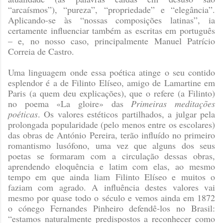
“arcaísmos”), “pureza”, “propriedade” e “elegância”.
Aplicando-se às “nossas composições latinas”, ia
certamente influenciar também as escritas em português
– e, no nosso caso, principalmente Manuel Patrício
Correia de Castro.
Uma linguagem onde essa poética atinge o seu contido
esplendor é a de Filinto Elíseo, amigo de Lamartine em
Paris (a quem deu explicações), que o refere (a Filinto)
no poema «La gloire» das
Primeiras meditações
poéticas
. Os valores estéticos partilhados, a julgar pela
prolongada popularidade (pelo menos entre os escolares)
das obras de António Pereira, terão influído no primeiro
romantismo lusófono, uma vez que alguns dos seus
poetas se formaram com a circulação dessas obras,
aprendendo eloquência e latim com elas, ao mesmo
tempo em que ainda liam Filinto Elíseo e muitos o
faziam com agrado. A influência destes valores vai
mesmo por quase todo o século e vemos ainda em 1872
o cónego Fernandes Pinheiro defendê-los no Brasil:
“estamos naturalmente predispostos a reconhecer como