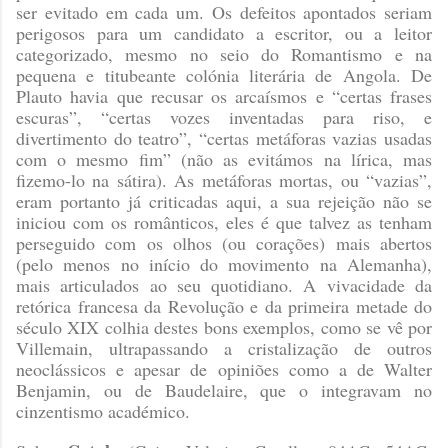
ser evitado em cada um. Os defeitos apontados seriam
perigosos para um candidato a escritor, ou a leitor
categorizado, mesmo no seio do Romantismo e na
pequena e titubeante colónia literária de Angola. De
Plauto havia que recusar os arcaísmos e “certas frases
escuras”, “certas vozes inventadas para riso, e
divertimento do teatro”, “certas metáforas vazias usadas
com o mesmo fim” (não as evitámos na lírica, mas
fizemo-lo na sátira). As metáforas mortas, ou “vazias”,
eram portanto já criticadas aqui, a sua rejeição não se
iniciou com os românticos, eles é que talvez as tenham
perseguido com os olhos (ou corações) mais abertos
(pelo menos no início do movimento na Alemanha),
mais articulados ao seu quotidiano. A vivacidade da
retórica francesa da Revolução e da primeira metade do
século XIX colhia destes bons exemplos, como se vê por
Villemain, ultrapassando a cristalização de outros
neoclássicos e apesar de opiniões como a de Walter
Benjamin, ou de Baudelaire, que o integravam no
cinzentismo académico.