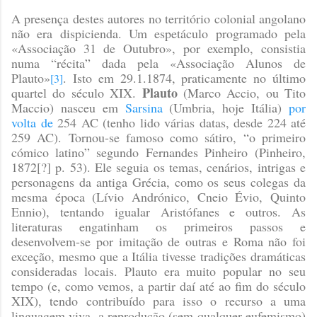
A presença destes autores no território colonial angolano
não era dispicienda. Um espetáculo programado pela
«Associação 31 de Outubro», por exemplo, consistia
numa “récita” dada pela «Associação Alunos de
Plauto»
. Isto em 29.1.1874, praticamente no último
[3]
Plauto
quartel do século XIX.
(Marco Accio, ou Tito
Maccio) nasceu em
Sarsina
(Umbria, hoje Itália)
por
volta de
254 AC (tenho lido várias datas, desde 224 até
259 AC). Tornou-se famoso como sátiro, “o primeiro
cómico latino” segundo Fernandes Pinheiro
(Pinheiro,
1872[?] p. 53)
. Ele seguia os temas, cenários, intrigas e
personagens da antiga Grécia, como os seus colegas da
mesma época (Lívio Andrónico, Cneio Évio, Quinto
Ennio), tentando igualar Aristófanes e outros. As
literaturas engatinham os primeiros passos e
desenvolvem-se por imitação de outras e Roma não foi
exceção, mesmo que a Itália tivesse tradições dramáticas
consideradas locais. Plauto era muito popular no seu
tempo (e, como vemos, a partir daí até ao fim do século
XIX), tendo contribuído para isso o recurso a uma
linguagem viva, a reprodução (sem qualquer eufemismo)