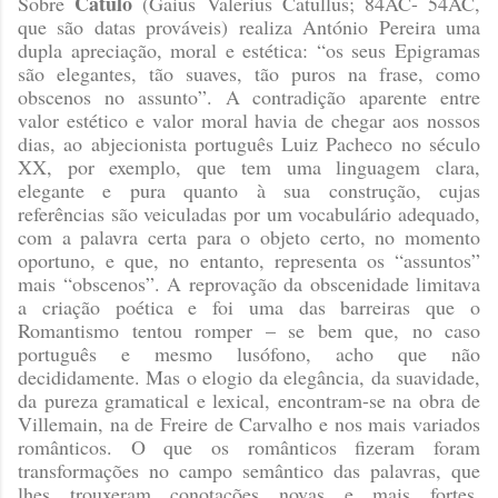
Catulo
Sobre
(Gaius Valerius Catullus; 84AC- 54AC,
que são datas prováveis) r
ealiza António Pereira uma
dupla apreciação, moral e estética: “os seus Epigramas
são elegantes, tão suaves, tão puros na frase, como
obscenos no assunto”. A contradição aparente entre
valor estético e valor moral havia de chegar aos nossos
dias, ao abjecionista português Luiz Pacheco no século
XX, por exemplo, que tem uma linguagem clara,
elegante e pura quanto à sua construção, cujas
referências são veiculadas por um vocabulário adequado,
com a palavra certa para o objeto certo, no momento
oportuno, e que, no entanto, representa os “assuntos”
mais “obscenos”. A reprovação da obscenidade limitava
a criação poética e foi uma das barreiras que o
Romantismo tentou romper – se bem que, no caso
português e mesmo lusófono, acho que não
decididamente. Mas o elogio da elegância, da suavidade,
da pureza gramatical e lexical, encontram-se na obra de
Villemain, na de Freire de Carvalho e nos mais variados
românticos. O que os românticos fizeram foram
transformações no campo semântico das palavras, que
lhes trouxeram conotações novas e mais fortes,