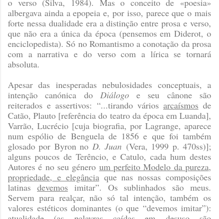
o verso
(Silva, 1984)
. Mas o conceito de «poesia»
albergava ainda a epopeia e, por isso, parece que o mais
forte nessa dualidade era a distinção entre prosa e verso,
que não era a única da época (pensemos em Diderot, o
enciclopedista). Só no Romantismo a conotação da prosa
com a narrativa e do verso com a lírica se tornará
absoluta.
Apesar das inesperadas nebulosidades conceptuais, a
intenção canónica do
Diálogo
e seu cânone são
reiterados e assertivos: “...tirando vários
arcaísmos
de
Catão, Plauto [referência do teatro da época em Luanda],
Varrão, Lucrécio [cuja biografia, por Lagrange, aparece
num espólio de Benguela de 1856 e que foi também
glosado por Byron no
D. Juan
(Vera, 1999 p. 470ss)
];
alguns poucos de Terêncio, e Catulo, cada hum destes
Autores é no seu género
um perfeito Modelo da pureza,
propriedade, e elegância
que nas nossas composições
latinas
devemos
imitar”. Os sublinhados são meus.
Servem para realçar, não só tal intenção, também os
valores estéticos dominantes (o que “devemos imitar”):
atualidade (as palavras caídas em desuso são