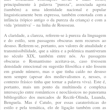
principalmente à palavra “pureza”, associada agora
(também) a uma identidade nacional e popular
linguisticamente bem expressa, também conotada com a
infância (tópico antigo o da pureza da criança) e com a
vida ‘primitiva’ – na linha de Rousseau.
A claridade, a clareza, referem-se à pureza da linguagem
e do estilo, sem passagens obscuras nem recursos ao
desuso. Referem-se, portanto, aos valores de atualidade e
transmissibilidade, que a sátira e a polémica mantiveram
no século XIX, também entre nós. As passagens
obscuras o Romantismo aceitava-as, caso tivessem
densidade emocional ou sugestão filosófica e não fossem
em grande número, mas o que tinha caído no desuso
nem sempre (apesar dos medievalismos e, nesses, o
contexto frásico tinha que tornar a palavra viva). Este é,
portanto, mais um ponto da multímoda e complexa
intersecção entre românticos e neoclássicos no panorama
bibliográfico dos mercados de Recife-Olinda, Luanda,
Benguela. Mas é Catulo, por essas caraterísticas do
estilo e pela temática, elo de ligação também com as