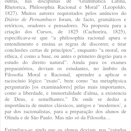
outras, nas disciplinas de “Grammatica Latina,
Rhetorica, Philosophia Racional e Moral”
(Leopoldo,
1827)
. Muitos autores requisitados pelos anúncios do
Diário de Pernambuco
foram, de facto, gramáticos e
retóricos, oradores e pensadores. Na proposta para a
criação dos Cursos, de 1825
(Cachoeira, 1825)
,
especificava-se que “a philosophia racional apura o
entendimento e ensina as regras de discorrer, e tirar
conclusões certas de princípios”, enquanto “a moral, ou
ethica, é como a base, ou antes o primeiro degráo para o
estudo do direito natural”. Ainda para os exames
preparatórios, deviam os estudantes, no âmbito da
Filosofia Moral e Racional, aprender a aplicar o
raciocínio lógico “exato”, bem como “na metaphysica
perguntarão [os examinadores] pelas mais importantes,
como a liberdade, e immortalidade d'alma, a existencia
de Deus, e semelhantes.” De onde se deduz a
importância de muitos clássicos, antigos e ‘modernos’, a
par dos racionalistas, para a preparação dos alunos de
Olinda e de São Paulo. Mas não só da Filosofia…
Estipulava-se ainda que os alunos deviam, nos “estudos