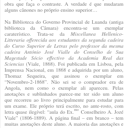
obra que faça o contraste. A verdade é que mudaram
alguns cânones no próprio ensino superior…
Na Biblioteca do Governo Provincial de Luanda (antiga
biblioteca da Câmara) encontra-se um exemplar
caraterístico
.
Trata-se da
Miscellanea Hellenico-
Litteraria offerecida aos estudantes da segunda cadeira
do Curso Superior de Letras pelo professor da mesma
cadeira António José Vialle do Conselho de Sua
Magestade Sócio effectivo da Academia Real das
Sciencias
(Viale, 1868)
. Foi publicada em Lisboa, pela
Imprensa Nacional, em 1868 e adquirida por um aluno,
Thomaz Sequeira, que assinou o exemplar em
“Novembro-2-1868”. Não sei se o comprador era de
Angola, nem como o exemplar ali apareceu. Pelas
anotações e sublinhados parece-me ter sido um aluno
que recorreu ao livro principalmente para estudar para
um exame. Ele próprio terá escrito, no ante-rosto, com
mo
letra quase ilegível: “aula do Ex.
Conselheiro A. Jozé
Viale” (1806-1889). A página final – em branco – tem
muitas anotações deste aluno. A maioria das anotações e