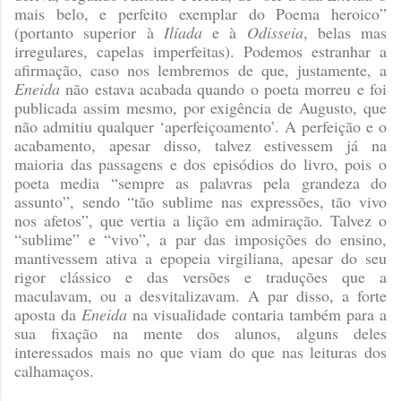
mais belo, e perfeito exemplar do Poema heroico”
(portanto superior à
Ilíada
e à
Odisseia
, belas mas
irregulares, capelas imperfeitas). Podemos estranhar a
afirmação, caso nos lembremos de que, justamente, a
Eneida
não estava acabada quando o poeta morreu e foi
publicada assim mesmo, por exigência de Augusto, que
não admitiu qualquer ‘aperfeiçoamento’. A perfeição e o
acabamento, apesar disso, talvez estivessem já na
maioria das passagens e dos episódios do livro, pois o
poeta media “sempre as palavras pela grandeza do
assunto”, sendo “tão sublime nas expressões, tão vivo
nos afetos”, que vertia a lição em admiração. Talvez o
“sublime” e “vivo”, a par das imposições do ensino,
mantivessem ativa a epopeia virgiliana, apesar do seu
rigor clássico e das versões e traduções que a
maculavam, ou a desvitalizavam. A par disso, a forte
aposta da
Eneida
na visualidade contaria também para a
sua fixação na mente dos alunos, alguns deles
interessados mais no que viam do que nas leituras dos
calhamaços.