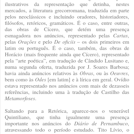
ilustrativos da representação que detinha, nestes
mercados, a literatura grecorromana, traduzida em parte
pelos neoclássicos e incluindo oradores, historiadores,
filósofos, retóricos, gramáticos. É o caso, entre outras,
das obras de Cícero, que detém uma presença
esmagadora nos anúncios, representado pelas
Cartas
,
pelas
Orações
e pelo
De oficiis
– os dois primeiros em
latim ou português. É o caso, também, das obras de
Horácio (mais frequente ainda que Cícero), representado
pela “arte poética”, em tradução de Cândido Lusitano e,
numa segunda oferta, traduzida por J. Soares Barbosa;
havia ainda anúncios relativos às
Obras
, ou às
Oeuvres
,
bem como às
Odes
[em latim] e à lírica em geral. Ovídio
estava representado nos anúncios com mais de dezasseis
referências, incluindo uma à tradução de Castilho das
Metamorfoses
.
Saltando para a Retórica, aparece-nos o venerável
Quintiliano, que tinha igualmente uma presença
importante nos anúncios do
Diário de Pernambuco
,
atravessando todo o período estudado. Tito Lívio, o