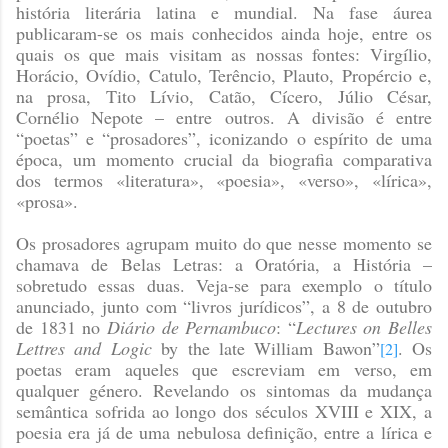
história literária latina e mundial. Na fase áurea
publicaram-se os mais conhecidos ainda hoje, entre os
quais os que mais visitam as nossas fontes: Virgílio,
Horácio, Ovídio, Catulo, Terêncio, Plauto, Propércio e,
na prosa, Tito Lívio, Catão, Cícero, Júlio César,
Cornélio Nepote – entre outros. A divisão é entre
“poetas” e “prosadores”, iconizando o espírito de uma
época, um momento crucial da biografia comparativa
dos termos «literatura», «poesia», «verso», «lírica»,
«prosa».
Os prosadores agrupam muito do que nesse momento se
chamava de Belas Letras: a Oratória, a História –
sobretudo essas duas. Veja-se para exemplo o título
anunciado, junto com “livros jurídicos”, a 8 de outubro
de 1831 no
Diário de Pernambuco
: “
Lectures on Belles
Lettres and Logic
by the late William Bawon”
. Os
[2]
poetas eram aqueles que escreviam em verso, em
qualquer género. Revelando os sintomas da mudança
semântica sofrida ao longo dos séculos XVIII e XIX, a
poesia era já de uma nebulosa definição, entre a lírica e