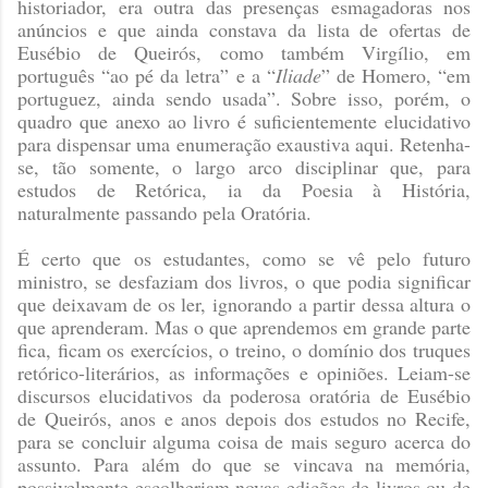
historiador, era outra das presenças esmagadoras nos
anúncios e que ainda constava da lista de ofertas de
Eusébio de Queirós, como também Virgílio, em
português “ao pé da letra” e a “
Iliade
” de Homero, “em
portuguez, ainda sendo usada”. Sobre isso, porém, o
quadro que anexo ao livro é suficientemente elucidativo
para dispensar uma enumeração exaustiva aqui. Retenha-
se, tão somente, o largo arco disciplinar que, para
estudos de Retórica, ia da Poesia à História,
naturalmente passando pela Oratória.
É certo que os estudantes, como se vê pelo futuro
ministro, se desfaziam dos livros, o que podia significar
que deixavam de os ler, ignorando a partir dessa altura o
que aprenderam. Mas o que aprendemos em grande parte
fica, ficam os exercícios, o treino, o domínio dos truques
retórico-literários, as informações e opiniões. Leiam-se
discursos elucidativos da poderosa oratória de Eusébio
de Queirós, anos e anos depois dos estudos no Recife,
para se concluir alguma coisa de mais seguro acerca do
assunto. Para além do que se vincava na memória,
possivelmente escolheriam novas edições de livros ou de