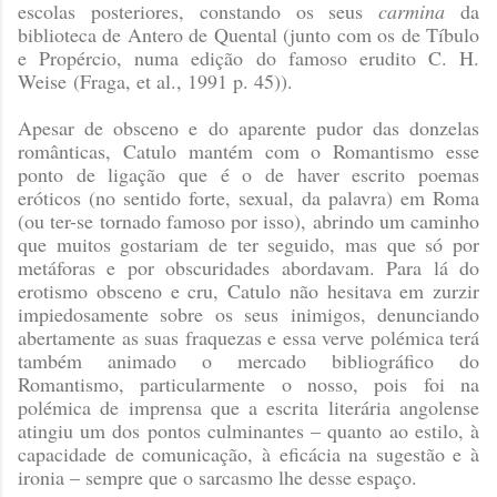
escolas posteriores, constando os seus
carmina
da
biblioteca de Antero de Quental (junto com os de Tíbulo
e Propércio, numa edição do famoso erudito C. H.
Weise
(Fraga, et al., 1991 p. 45)
).
Apesar de obsceno e do aparente pudor das donzelas
românticas, Catulo mantém com o Romantismo esse
ponto de ligação que é o de haver escrito poemas
eróticos (no sentido forte, sexual, da palavra) em Roma
(ou ter-se tornado famoso por isso), abrindo um caminho
que muitos gostariam de ter seguido, mas que só por
metáforas e por obscuridades abordavam. Para lá do
erotismo obsceno e cru, Catulo não hesitava em zurzir
impiedosamente sobre os seus inimigos, denunciando
abertamente as suas fraquezas e essa verve polémica terá
também animado o mercado bibliográfico do
Romantismo, particularmente o nosso, pois foi na
polémica de imprensa que a escrita literária angolense
atingiu um dos pontos culminantes – quanto ao estilo, à
capacidade de comunicação, à eficácia na sugestão e à
ironia – sempre que o sarcasmo lhe desse espaço.