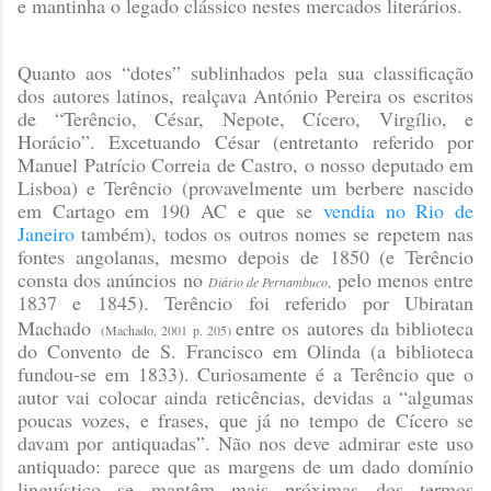
e mantinha o legado clássico nestes mercados literários.
Quanto aos “dotes” sublinhados pela sua classificação
dos autores latinos, realçava António Pereira os escritos
de “Terêncio, César, Nepote, Cícero, Virgílio, e
Horácio”. Excetuando César (entretanto referido por
Manuel Patrício Correia de Castro, o nosso deputado em
Lisboa) e Terêncio (provavelmente um berbere nascido
em Cartago em 190 AC e que se
vendia no Rio de
Janeiro
também), todos os outros nomes se repetem nas
fontes angolanas, mesmo depois de 1850 (e Terêncio
consta dos anúncios no
pelo menos entre
Diário de Pernambuco
,
1837 e 1845). Terêncio foi referido por Ubiratan
Machado
entre os autores da biblioteca
(Machado, 2001 p. 205)
do Convento de S. Francisco em Olinda (a biblioteca
fundou-se em 1833). Curiosamente é a Terêncio que o
autor vai colocar ainda reticências, devidas a “algumas
poucas vozes, e frases, que já no tempo de Cícero se
davam por antiquadas”. Não nos deve admirar este uso
antiquado: parece que as margens de um dado domínio
linguístico se mantêm mais próximas dos termos