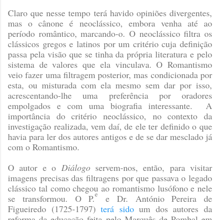
Claro que nesse tempo terá havido opiniões divergentes,
mas o cânone é neoclássico, embora venha até ao
período romântico, marcando-o. O neoclássico filtra os
clássicos gregos e latinos por um critério cuja definição
passa pela visão que se tinha da própria literatura e pelo
sistema de valores que ela vinculava. O Romantismo
veio fazer uma filtragem posterior, mas condicionada por
esta, ou misturada com ela mesmo sem dar por isso,
acrescentando-lhe uma preferência por oradores
empolgados e com uma biografia interessante.
A
importância do critério neoclássico, no contexto da
investigação realizada, vem daí, de ele ter definido o que
havia para ler dos autores antigos e de se dar mesclado já
com o Romantismo.
O autor e o
Diálogo
servem-nos, então, para visitar
imagens precisas das filtragens por que passava o legado
clássico tal como chegou ao romantismo lusófono e nele
e
se transformou. O P.
e Dr. António Pereira de
Figueiredo (1725-1797)
terá sido
um dos autores da
reforma da educação feita pelo Marquês de Pombal em