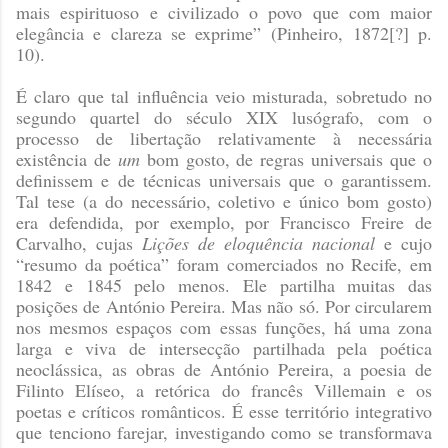
mais espirituoso e civilizado o povo que com maior
elegância e clareza se exprime”
(Pinheiro, 1872[?] p.
10)
.
É claro que tal influência veio misturada, sobretudo no
segundo quartel do século XIX lusógrafo, com o
processo de libertação relativamente à necessária
existência de
um
bom gosto, de regras universais que o
definissem e de técnicas universais que o garantissem.
Tal tese (a do necessário, coletivo e único bom gosto)
era defendida, por exemplo, por Francisco Freire de
Carvalho, cujas
Lições de eloquência nacional
e cujo
“resumo da poética” foram comerciados no Recife, em
1842 e 1845 pelo menos. Ele partilha muitas das
posições de António Pereira. Mas não só. Por circularem
nos mesmos espaços com essas funções, há uma zona
larga e viva de intersecção partilhada pela poética
neoclássica, as obras de António Pereira, a poesia de
Filinto Elíseo, a retórica do francês Villemain e os
poetas e críticos românticos. É esse território integrativo
que tenciono farejar, investigando como se transformava