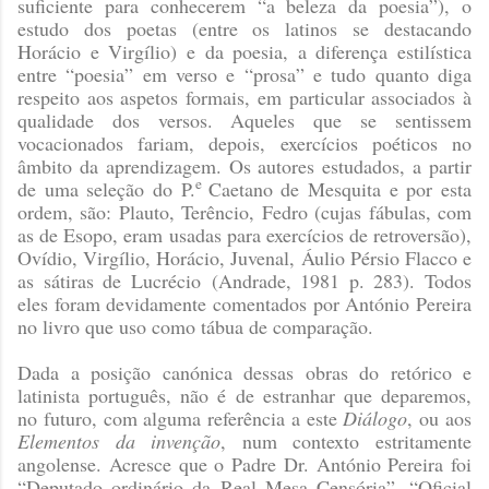
suficiente para conhecerem “a beleza da poesia”), o
estudo dos poetas (entre os latinos se destacando
Horácio e Virgílio) e da poesia, a diferença estilística
entre “poesia” em verso e “prosa” e tudo quanto diga
respeito aos aspetos formais, em particular associados à
qualidade dos versos. Aqueles que se sentissem
vocacionados fariam, depois, exercícios poéticos no
âmbito da aprendizagem. Os autores estudados, a partir
e
de uma seleção do P.
Caetano de Mesquita e por esta
ordem, são: Plauto, Terêncio, Fedro (cujas fábulas, com
as de Esopo, eram usadas para exercícios de retroversão),
Ovídio, Virgílio, Horácio, Juvenal, Áulio Pérsio Flacco e
as sátiras de Lucrécio
(Andrade, 1981 p. 283)
. Todos
eles foram devidamente comentados por António Pereira
no livro que uso como tábua de comparação.
Dada a posição canónica dessas obras do retórico e
latinista português, não é de estranhar que deparemos,
no futuro, com alguma referência a este
Diálogo
, ou aos
Elementos da invenção
, num contexto estritamente
angolense. Acresce que o Padre Dr. António Pereira foi
“Deputado ordinário da Real Mesa Censória”, “Oficial