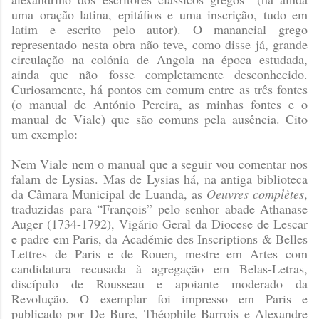
uma oração latina, epitáfios e uma inscrição, tudo em
latim e escrito pelo autor). O manancial grego
representado nesta obra não teve, como disse já, grande
circulação na colónia de Angola na época estudada,
ainda que não fosse completamente desconhecido.
Curiosamente, há pontos em comum entre as três fontes
(o manual de António Pereira, as minhas fontes e o
manual de Viale) que são comuns pela ausência. Cito
um exemplo:
Nem Viale nem o manual que a seguir vou comentar nos
falam de Lysias. Mas de Lysias há, na antiga biblioteca
da Câmara Municipal de Luanda, as
Oeuvres complètes
,
traduzidas para “François” pelo senhor abade Athanase
Auger (1734-1792), Vigário Geral da Diocese de Lescar
e padre em Paris, da Académie des Inscriptions & Belles
Lettres de Paris e de Rouen, mestre em Artes com
candidatura recusada à agregação em Belas-Letras,
discípulo de Rousseau e apoiante moderado da
Revolução. O exemplar foi impresso em Paris e
publicado por De Bure, Théophile Barrois e Alexandre