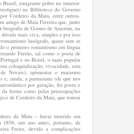
Brasil, emigrante pobre no interior-
vestiguei) na Biblioteca do Governo
por Cordeiro da Mata, entre outros.
um amigo de Maia Ferreira que, junto
. A biografia de Gomes de Amorim, na
m dúvida mais viva, simples e por isso
arromantismo lusógrafo, quase sem se
 lido o primeiro romantismo em língua
ernardo Ferrão, tal como o poeta de
Portugal e no Brasil, o mais popular
ta coloquialização, vivacidade, esta
 de Novais), apimentar o marasmo
as e, ainda, a parnasiana (de que nos
arromântico por geração, foi poeta e
or da forma como pelas preocupações
gico de Cordeiro da Mata, que tentou
rdeiro da Mata – havia morrido em
 1856, um ano antes, portanto, de
eira Freire, devido a complicações