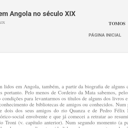
Avançar para o conteúdo principal
s em Angola no século XIX
 XIX
TOMOS
PÁGINA INICIAL
m lidos em Angola, também, a partir da biografia de alguns do
dos portanto. Pelo menos de Cordeiro da Mata sabemos, pelo
 condições para levantarmos os títulos de alguns dos livros e 
do conhecimento de bibliotecas de amigos ou conhecidos. Num
de dois dos seus amigos do rio Quanza e de Pedro Félix 
órico-social envolvente e que já comecei a retratar ao resumi
do Troni (v. capítulo anterior). Num segundo momento (a p