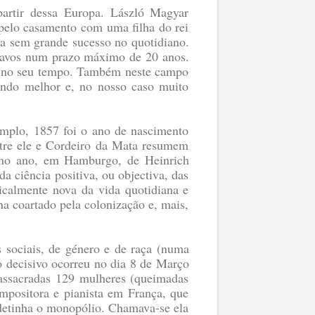
artir dessa Europa. László Magyar
pelo casamento com uma filha do rei
a sem grande sucesso no quotidiano.
scravos num prazo máximo de 20 anos.
la no seu tempo. Também neste campo
undo melhor e, no nosso caso muito
xemplo, 1857 foi o ano de nascimento
ntre ele e Cordeiro da Mata resumem
smo ano, em Hamburgo, de Heinrich
a ciência positiva, ou objectiva, das
icalmente nova da vida quotidiana e
a coartado pela colonização e, mais,
 sociais, de género e de raça (numa
o decisivo ocorreu no dia 8 de Março
assacradas 129 mulheres (queimadas
positora e pianista em França, que
 detinha o monopólio. Chamava-se ela