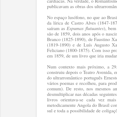
cardíacas. Na verdade, o Romantism
publicavam as obras dos ultrarromânt
No espaço lusófono, no que ao Brasil
da lírica de Castro Alves (1847-18
saíram as
Espumas flutuantes
), bem
são de 1859, dois anos após o nasci
Branco (1825-1890), de Faustino Xa
(1819-1890) e de Luís Augusto Xa
Feliciano (1800-1875). Com isso pro
em 1859, de um livro que iria mudar
Num contexto mais próximo, a 29
construiu depois o Teatro Avenida, 
do ultrarromântico português Ernes
vários poemas e recolheu, para prod
comum). De resto, nos mesmos ano
desmultiplicar nas décadas seguintes,
livros orientava-se cada vez mai
metodicamente Angola do Brasil com 
sul e toda a possibilidade de coligaçõ