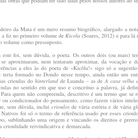
e das obras que podiam ter sido lidas pelos nossos autores do 
rdeiro da Mata é um mero resumo biográfico, alargado
a not
já a fiz no primeiro volume de
Kicola
(Soares, 2012)
e para lá 
iro volume como pressuposto.
a este foi, sem dúvida, o poeta. Os outros dois (ou mais) t
se aproximaram, nem tentaram aproximar, da vocação e da 
erências a eles às do poeta de «Kicôla!» sigo só a sugestã
se teria formado no Dondo nesse tempo, ainda então um entr
lias crioulas do
hinterland
de Luanda – as de
A casa velha 
oulas no sentido em que uso e conceituo a palavra, já defin
o. Para quem não compreenda, descritivo é um termo que se reg
r ou condicionador do pensamento, como fazem vários intelec
ue, sem dúvida, inclui
crioulos
de vária estória e de vária g
ativos foi só o termo de referência usado por esses crioul
po, sublinhando uma origem e vincando os direitos e prerrog
a crioulidade reivindicativa e demarcada.