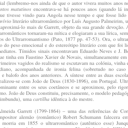
l (lembremo-nos ainda de que o autor vivera muitos anos no 
ntos matutinos
encontrava-se há poucos anos (quando lá in
que tivesse vindo para Angola nesse tempo e que fosse lido 
ívio literário ultrarromântico por Luís Augusto Palmeirim, 
 aproximá-lo mais de Garrett, objeto da sua grande devoção
trarromânticos tornaram-na mítica e elogiaram a sua lírica, se
osos do Ultrarromantismo
(Pato, 1877 pp. 47-53)
. Ora, o ultr
vio do peso emocional e do estereótipo literário com que foi
mediatos. Tímidos sinais encontravam Eduardo Neves e J. B
ue tinha em Faustino Xavier de Novais, simultaneamente em 
eiros vagidos do realismo se escutavam na colónia, vinha es
diano, acompanhada de ironia felina (sobretudo no caso
al e balofo dos anos anteriores. A síntese entre as duas escol
ealizou-se com João de Deus (1830-1896), em Portugal. Ultr
minante entre os seus coetâneos e se aproximou, pelo rig
ismo. João de Deus constituiu, precisamente, o modelo pedagó
(kimbundu), uma
cartilha
idêntica à do mestre.
 Almeida Garrett (1799-1864) – uma das referências de Co
ositor alemão (romântico) Robert Schumann falecera em
morria em 1855 o ultrarromântico (autêntico esse) Junqu