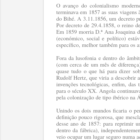
O avanço do colonialismo moderno
terminava em 1857 as suas viagens 
do Bihé. A 3.11.1856, um decreto p
Por decreto de 29.4.1858, o reino d
Em 1859 morria D.ª Ana Joaquina do
(económico, social e político) es
específico, melhor também para os a
Fora da lusofonia e dentro do âmbit
(com cerca de um mês de diferença)
quase tudo o que há para dizer s
Rudolf Hertz, que viria a descobrir 
invenções tecnológicas, enfim, das
para o século XX. Angola continuava
pela colonização de tipo ibérico na 
Unindo os dois mundos ficaria o pe
definição pouco rigorosa, que mescl
desse ano de 1857: para reprimir 
dentro da fábrica), independentem
veio ocupar um lugar seguro numa ac