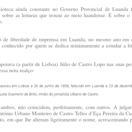
ioteca ainda constante no Governo Provincial de Luanda f
s sobre as leituras que trouxe ao meio luandense. É sobre o
o.
so de liberdade de imprensa em Luanda, no mesmo ano em 
conhecido por quem se dedica minimamente a estudar a lit
oiava (a partir de Lisboa) Júlio de Castro Lopo nas suas p
essa nota realço:
asceu em Lisboa a 26 de junho de 1836, falecido em Luanda a 23 de dezembr
usta Guerreiro de Brito; irmão do jornalista Urbano de Castro.
ambos, não coincidem, perfeitamente, com outros. A julga
 António Urbano Monteiro de Castro Telles d’Eça Pereira da 
nto, em que lhe alteram ligeiramente o nome, acrescentando 