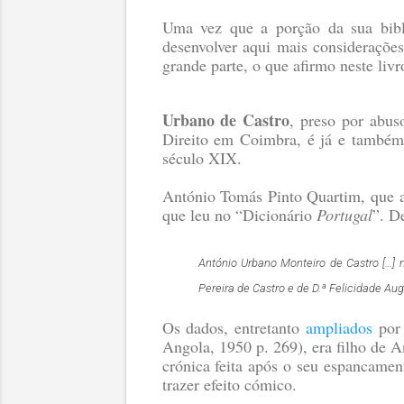
Uma vez que a porção da sua bibl
desenvolver aqui mais consideraçõe
grande parte, o que afirmo neste livr
Urbano de Castro
, preso por abu
Direito em Coimbra, é já e também 
século XIX.
António Tomás Pinto Quartim, que ap
que leu no “Dicionário
Portugal
”. D
António Urbano Monteiro de Castro
[…]
n
Pereira de Castro e de D.ª Felicidade Aug
Os dados, entretanto
ampliados
por 
Angola, 1950 p. 269)
, era filho de
crónica feita após o seu espancame
trazer efeito cómico.