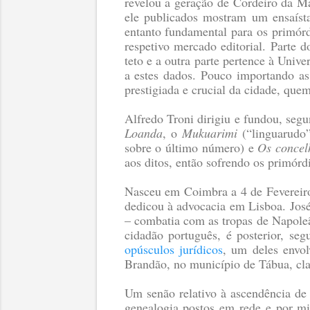
revelou a geração de Cordeiro da Ma
ele publicados mostram um ensaísta 
entanto fundamental para os primórdi
respetivo mercado editorial. Parte
teto e a outra parte pertence à Uni
a estes dados. Pouco importando as
prestigiada e crucial da cidade, que
Alfredo Troni dirigiu e fundou, seg
Loanda
, o
Mukuarimi
(“linguarudo”
sobre o último número) e
Os concel
aos ditos, então sofrendo os primórd
Nasceu em Coimbra a 4 de Fevereiro 
dedicou à advocacia em Lisboa. José
– combatia com as tropas de Napoleã
cidadão português, é posterior, se
opúsculos jurídicos
, um deles envol
Brandão, no município de Tábua, cla
Um senão relativo à ascendência de
genealogia postos em rede e por m