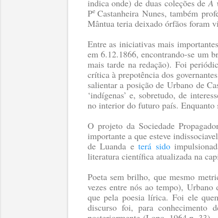
indica onde) de duas coleções de
A 
e
P
Castanheira Nunes, também profes
Mântua teria deixado órfãos foram 
Entre as iniciativas mais importante
em 6.12.1866, encontrando-se um br
mais tarde na redação). Foi periódi
crítica à prepotência dos governante
salientar a posição de Urbano de Ca
‘indígenas’ e, sobretudo, de interes
no interior do futuro país. Enquanto 
O projeto da Sociedade Propagado
importante a que esteve indissociav
de Luanda e
terá sido
impulsionada
literatura científica atualizada na cap
Poeta sem brilho, que mesmo metric
vezes entre nós ao tempo), Urbano 
que pela poesia lírica. Foi ele qu
discurso foi, para conhecimento 
posteriormente
(Lopo, 1964 p. 33)
.