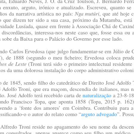
ta, Eduardo Neves, J. O. da Cruz Toulson, J. Bernardo Ferrão
enxuto, arguto, irónico e atualizado. Escreveu, quanto se 
os da narrativa artística no país:
Nga mutúri
, que até hoje 
 do que dizem ter sido a sua casa, próximo da Mutamba, está
versidade Lusíada, quase em frente à Associação Chá de Caxin
 discordâncias, interessa-nos neste caso que, fosse essa ou
m sobe da Baixa para o Palácio do Governo por esse lado.
undo Carlos Ervedosa (que julgo fundamentar-se em Júlio de
), de 1888 (segundo o meu ficheiro; Ervedosa coloca prud
hos de Leste
(Troni terá sido o primeiro intelectual residen
ios da uma dolorosa instalação do corpo administrativo coloni
de 1845, sendo filho do catedrático de Direito José Adolfo 
 Adolfo Troni, que era maçom, descendia de italianos, mas 
o. José Adolfo terá recebido carta de
naturalização
a 23-8-18
gundo Francisco Topa, que aponta 1858
(Topa, 2015 p. 162)
vendo a ‘fonte dos amores’ em Coimbra. Contribuiu para a
ssificando-o o autor do relato como “
arguto advogado
”. Possu
 Alfredo Troni reside no apagamento do seu nome da descend
im consultados, apenas aparece como seu filho um médico, 