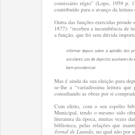
comissário régio”
(Lopo, 1959 p. 1
contribuído para o avanço da leitura e
Outra das funções exercidas prende-
1877): “recebeu a incumbência de in
a função, que foi sem dúvida import
informar depois sobre a aptidão dos p
escolares, uso de objectos auxiliares d
bem providenciar.
Mas é ainda da sua eleição para dep
se-lhe a “variadissima leitura qu
consultando as obras por si comprada
Com efeito, com o seu espólio bibl
Municipal, tendo o mesmo sido ofe
literatura da época, muitas vezes d
biblioteca, pelas relações que mant
Jornal de Luanda
, no qual não por a