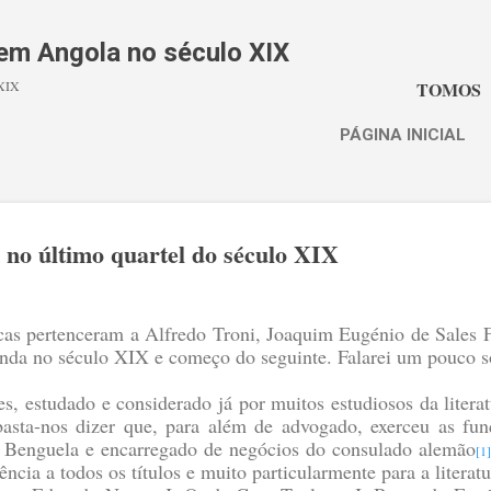
Avançar para o conteúdo principal
s em Angola no século XIX
 XIX
TOMOS
PÁGINA INICIAL
s no último quartel do século XIX
tecas pertenceram a Alfredo Troni, Joaquim Eugénio de Sales 
nda no século XIX e começo do seguinte. Falarei um pouco sob
s, estudado e considerado já por muitos estudiosos da litera
 basta-nos dizer que, para além de advogado, exerceu as f
e Benguela e encarregado de negócios do consulado alemão
[1
rência a todos os títulos e muito particularmente para a literat