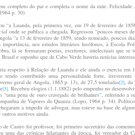
ome completo do pai e completa o nome da mãe: Felicidade 
1964 p. 30)
ou “a Luanda, pela primeira vez, em 19 de fevereiro de 18
cial
onde se publica a chegada. Regressou “poucos meses de
ngola “a 13 de fevereiro de 1859, sendo nomeado, poucos dia
importância, nos estudos literários lusófonos, à Escola Pol
a, lá se formaram poetas, escritores, intelectuais que se 
rasil e suponho que de Cabo Verde haveria notícias interessa
izia respeito à Relação de Luanda e ele ainda o exercia em 
 tendo contribuído uma personalidade forte, irreverente 
verno geral de Angola, 1865 p. 13)
, de 27,5 toneladas
, da
[2]
de
. Recebeu elogios (1.1.1882) pelo empenho no desenvolv
[3]
m “uma pena de ouro cravejada de brilhantes
”
, referindo a 
Companhia de Vapores do Quanza
(Lopo, 1964 p. 34)
. Polític
 chegaram a impedir de advogar, mas esteve na base de algu
r outros motivos ainda.
o de Castro foi professor, foi primeiro secretário das come
u uma das crónicas hilariantes da época, foi vereador da 