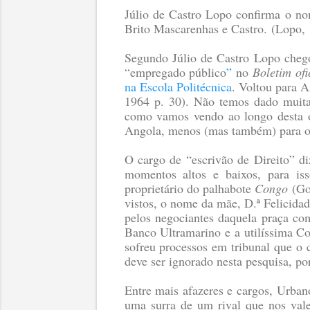
Júlio de Castro Lopo confirma o n
Brito Mascarenhas e Castro.
(Lopo, 
Segundo Júlio de Castro Lopo cheg
“empregado público
”
no
Boletim ofi
na Escola Politécnica
. Voltou para A
1964 p. 30)
. Não temos dado muita 
como vamos vendo ao longo desta obr
Angola, menos (mas também) para o B
O cargo de “escrivão de Direito” d
momentos altos e baixos, para isso
proprietário do palhabote
Congo
(Go
vistos, o nome da mãe, D.ª Felicida
pelos negociantes daquela praça co
Banco Ultramarino e a utilíssima 
sofreu processos em tribunal que o
deve ser ignorado nesta pesquisa, po
Entre mais afazeres e cargos, Urban
uma surra de um rival que nos vale