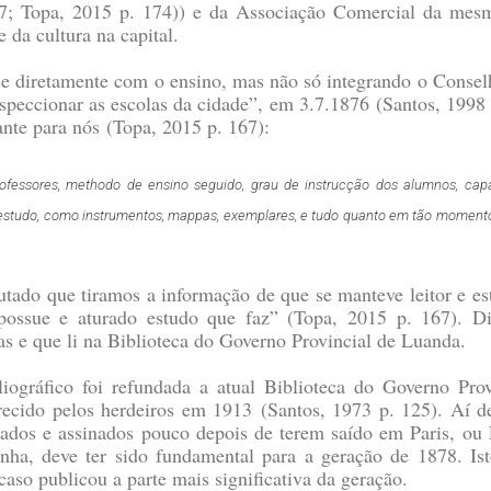
7; Topa, 2015 p. 174)
) e da Associação Comercial da mesm
 da cultura na capital.
se diretamente com o ensino, mas não só integrando o Consel
speccionar as escolas da cidade”, em 3.7.1876
(Santos, 1998 
ante para nós
(Topa, 2015 p. 167)
:
rofessores, methodo de ensino seguido, grau de instrucção dos alumnos, capa
o estudo, como instrumentos, mappas, exemplares, e tudo quanto em tão moment
utado que tiramos a informação de que se manteve leitor e es
e possue e aturado estudo que faz”
(Topa, 2015 p. 167)
. D
s e que li na Biblioteca do Governo Provincial de Luanda.
iográfico foi refundada a atual Biblioteca do Governo Prov
recido pelos herdeiros em 1913
(Santos, 1973 p. 125)
. Aí 
atados e assinados pouco depois de terem saído em Paris, ou
inha, deve ter sido fundamental para a geração de 1878. Ist
caso publicou a parte mais significativa da geração.