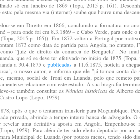
ilhado só em Janeiro de 1869
(Topa, 2015 p. 161)
. Desconh
 esta: pela mesma via (internet) soube que houve uma descendê
relou-se em Direito em 1866, concluindo a formatura no ano
mé – para onde foi em 8.3.1869 – e Cabo Verde, para onde o 
(Topa, 2015 p. 165)
). Em 1872 voltou a Portugal por motivos
pontam 1873 como data de partida para Angola, no entanto, F
 como “juiz de direito da comarca de Benguela”. No final
Luanda, que só se deve ter efetivado no início de 1875
(Topa, 
Luanda a 30.4.1875 e
publicadas
a 11.6.1875, noticia a chegad
rca", o nosso autor, e informa que ele "já tomou conta do 
a e, mesmo, social de Troni em Luanda, pelo que remeto para
tamente se relacione com este estudo. A sua biografia termi
deve-se também consultar as
Nótulas históricas
de Alberto 
 Castro Lopo
(Lopo, 1959)
.
878, após o que o tentaram transferir para Moçambique. Per
idade privada, abrindo a tempo inteiro banca de advogado. O
e revelar uma definitiva aposta em Angola. Empenhou-se 
(Lopo, 1959)
. Para além de ter sido eleito deputado por um
mara Municipal de Luanda (por poucos meses, tendo sido dis