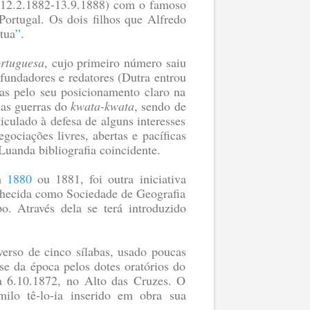
(12.2.1882-13.9.1888) com o famoso
ortugal. Os dois filhos que Alfredo
tua
”
.
ortuguesa
, cujo primeiro número saiu
fundadores e redatores (Dutra entrou
mas pelo seu posicionamento claro na
das guerras do
kwata-kwata
, sendo de
culado à defesa de alguns interesses
gociações livres, abertas e pacíficas
 Luanda bibliografia coincidente.
em
1880
ou 1881, foi outra iniciativa
onhecida como Sociedade de Geografia
. Através dela se terá introduzido
erso de cinco sílabas, usado poucas
e da época pelos dotes oratórios do
 a 6.10.1872, no Alto das Cruzes. O
lo tê-lo-ia inserido em obra sua