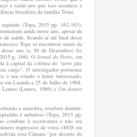
eço a razão por que isso acontece e
ncia brasileira da família Troni.
 seguinte
(Topa, 2015 pp. 162-163)
.
nomearam ainda nesse ano, apesar de
 de saúde, ficando aí até final desse
rancisco Topa só encontrou sinais da
 desse ano (a 30 de Dezembro) foi
2015 p. 166)
. O
Jornal do Porto
, em
a à capital da colónia do "novo juiz
seu cargo". O investigador portuense
 o seu estudo o leitor interessado,
nou em Luanda a 25 de Julho de 1904.
de Lemos
(Lemos, 1969)
e
Um doutor
cebendo a manobra, resolveu demitir-
 episódio é nebuloso
(Topa, 2015 pp.
no combate à escravatura e não era
 número expressivo de votos (4928 em
solvida essa Câmara “por decreto do