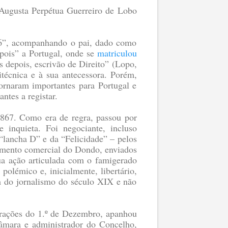
Augusta Perpétua Guerreiro de Lobo
56”, acompanhando o pai, dado como
pois” a Portugal, onde se
matriculou
s depois, escrivão de Direito”
(Lopo,
itécnica e à sua antecessora. Porém,
tornaram importantes para Portugal e
ntes a registar.
1867. Como era de regra, passou por
e inquieta. Foi negociante, incluso
 “lancha D” e da “Felicidade” – pelos
imento comercial do Dondo, enviados
sua ação articulada com o famigerado
o polémico e, inicialmente, libertário,
m do jornalismo do século XIX e não
morações do 1.º de Dezembro, apanhou
Câmara e administrador do Concelho,