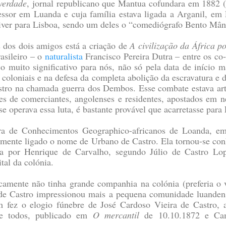
verdade
, jornal republicano que Mantua cofundara em 1882 
sor em Luanda e cuja família estava ligada a Arganil, em P
viver para Lisboa, sendo um deles o “comediógrafo Bento Mân
s dos dois amigos está a criação de
A civilização da África p
asileiro – o
naturalista
Francisco Pereira Dutra – entre os co-
co muito significativo para nós, não só pela data de início 
s coloniais e na defesa da completa abolição da escravatura e 
stro na chamada guerra dos Dembos. Esse combate estava arti
ses de comerciantes, angolenses e residentes, apostados em ne
se operava essa luta, é bastante provável que acarretasse para
ra de Conhecimentos Geographico-africanos de Loanda, 
elmente ligado o nome de Urbano de Castro. Ela tornou-se c
 por Henrique de Carvalho, segundo Júlio de Castro Lopo
ital da colónia.
amente não tinha grande companhia na colónia (preferia o v
de Castro impressionou mais a pequena comunidade luandens
em fez o elogio fúnebre de José Cardoso Vieira de Castro,
de todos, publicado em
O mercantil
de 10.10.1872 e Cami