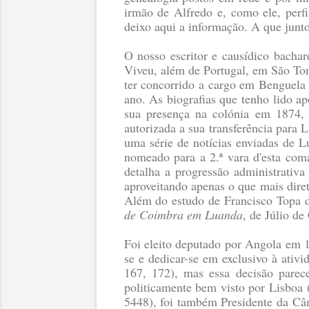
irmão de Alfredo e, como ele, perf
deixo aqui a informação. A que junto
O nosso escritor e causídico bacha
Viveu, além de Portugal, em São To
ter concorrido a cargo em Benguela
ano. As biografias que tenho lido a
sua presença na colónia em 1874,
autorizada a sua transferência para 
uma série de notícias enviadas de 
nomeado para a 2.ª vara d'esta coma
detalha a progressão administrativ
aproveitando apenas o que mais dire
Além do estudo de Francisco Topa 
de Coimbra em Luanda
, de Júlio de
Foi eleito deputado por Angola em 1
se e dedicar-se em exclusivo à ativ
167, 172)
, mas essa decisão parec
politicamente bem visto por Lisboa
5448), foi também Presidente da Câ