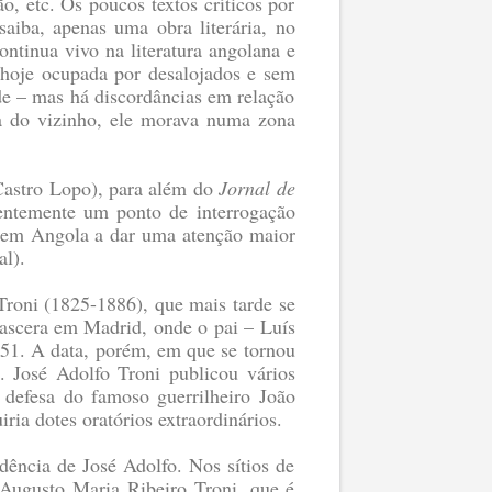
, etc. Os poucos textos críticos por
saiba, apenas uma obra literária, no
continua vivo na literatura angolana e
 hoje ocupada por desalojados e sem
de – mas há discordâncias em relação
 a do vizinho, ele morava numa zona
 Castro Lopo), para além do
Jornal de
entemente um ponto de interrogação
te em Angola a dar uma atenção maior
al).
Troni (1825-1886), que mais tarde se
nascera em Madrid, onde o pai – Luís
51. A data, porém, em que se tornou
. José Adolfo Troni publicou vários
 defesa do famoso guerrilheiro João
iria dotes oratórios extraordinários.
ência de José Adolfo. Nos sítios de
Augusto Maria Ribeiro Troni, que é