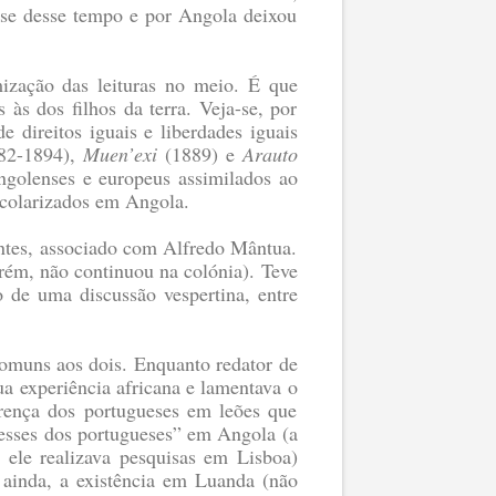
nse desse tempo e por Angola deixou
mização das leituras no meio. É que
às dos filhos da terra. Veja-se, por
 direitos iguais e liberdades iguais
82-1894),
Muen’exi
(1889)
e
Arauto
golenses e europeus assimilados ao
scolarizados em Angola.
antes, associado com Alfredo Mântua.
rém, não continuou na colónia). Teve
 de uma discussão vespertina, entre
omuns aos dois. Enquanto redator de
ua experiência africana e lamentava o
rença dos portugueses em leões que
resses dos portugueses” em Angola (a
 ele realizava pesquisas em Lisboa)
, ainda, a existência em Luanda (não