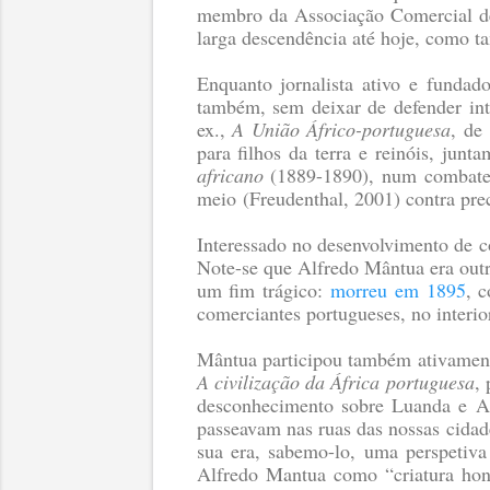
membro da Associação Comercial de 
larga descendência até hoje, como 
Enquanto jornalista ativo e fundad
também, sem deixar de defender inte
ex.,
A União Áfrico-portuguesa
, de
para filhos da terra e reinóis, ju
africano
(1889-1890), num combate q
meio
(Freudenthal, 2001)
contra prec
Interessado no desenvolvimento de c
Note-se que Alfredo Mântua era outr
um fim trágico:
morreu em 1895
, 
comerciantes portugueses, no interior
Mântua participou também ativament
A civilização da África portuguesa
,
desconhecimento sobre Luanda e An
passeavam nas ruas das nossas cidad
sua era, sabemo-lo, uma perspetiva
Alfredo Mantua como “criatura hon