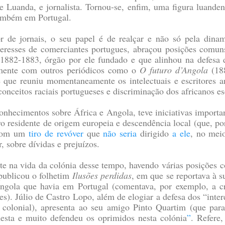
Luanda, e jornalista. Tornou-se, enfim, uma figura luande
também em Portugal.
or de jornais, o seu papel é de realçar e não só pela dina
resses de comerciantes portugues, abraçou posições comuns 
 1882-1883, órgão por ele fundado e que alinhou na defesa de
ntamente com outros periódicos como o
O futuro d’Angola
(18
ue reuniu momentaneamente os intelectuais e escritores an
onceitos raciais portugueses e discriminação dos africanos e
onhecimentos sobre África e Angola, teve iniciativas import
o residente de origem europeia e descendência local (que, po
com um
tiro de revóver
que
não seria
dirigido
a ele
, no meio
, sobre dívidas e prejuízos.
e na vida da colónia desse tempo, havendo várias posições c
 publicou o folhetim
Ilusões perdidas
, em que se reportava à s
gola que havia em Portugal (comentava, por exemplo, a c
es). Júlio de Castro Lopo, além de elogiar a defesa dos “inte
 colonial), apresenta ao seu amigo Pinto Quartim (que para
esta e muito defendeu os oprimidos nesta colónia
”
. Refere